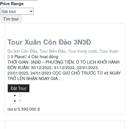
Price Range
Tìm tour
Tour Xuân Côn Đảo 3N3Đ
Du lịch Côn Đảo
,
Tour Biển Đảo
,
Tour trong nước
,
Tour Xuân
0 Place
4 Các hoạt động
THỜI GIAN: 3N3Đ – PHƯƠNG TIỆN: Ô TÔ LỊCH KHỞI HÀNH
ĐÓN XUÂN: 30/12/2022, 31/12/2022, 22/01/2023,
23/01/2023, 24/01/2023 CỌC GIỮ CHỖ TRƯỚC TỪ 45 NGÀY
TRỞ LÊN NHẬN NGAY GIÁ…
Đặt Tour
5.590.000
₫
Giá từ