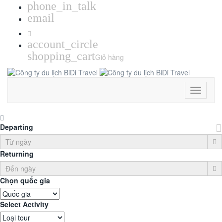
phone_in_talk
email
account_circle
shopping_cart
Giỏ hàng
Toggle
Navigati
Departing
Returning
Chọn quốc gia
Select Activity