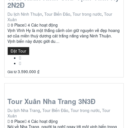
2N2Đ
Du lịch Ninh Thuận
,
Tour Biển Đảo
,
Tour trong nước
,
Tour
Xuân
0 Place
4 Các hoạt động
Vịnh Vĩnh Hy là một thắng cảnh còn giữ nguyên vẻ đẹp hoang
sơ của miền thuỳ dương cát trắng nắng vàng Ninh Thuận.
Vịnh biển này được giới du…
Đặt Tour
3.590.000
₫
Giá từ
Tour Xuân Nha Trang 3N3Đ
Du lịch Nha Trang
,
Tour Biển Đảo
,
Tour trong nước
,
Tour
Xuân
0 Place
4 Các hoạt động
Nói về Nha Trang, người ta nghĩ ngay tới một vịnh biển trong