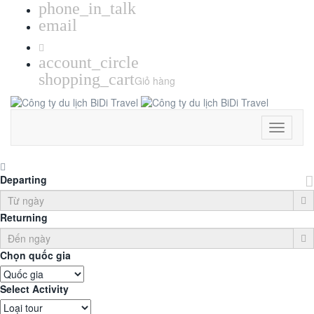
phone_in_talk
email
account_circle
shopping_cart
Giỏ hàng
Toggle
Navigati
Departing
Returning
Chọn quốc gia
Select Activity