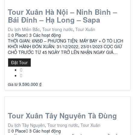
Tour Xuân Hà Nội – Ninh Bình –
Bái Đính – Hạ Long – Sapa
Du lịch Miền Bắc
,
Tour trong nước
,
Tour Xuân
0 Place
3 Các hoạt động
THỜI GIAN: 6N5Đ – PHƯƠNG TIỆN: MÁY BAY + Ô TÔ LỊCH
KHỞI HÀNH ĐÓN XUÂN: 31/12/2022, 23/01/2023 CỌC GIỮ
CHỖ TRƯỚC TỪ 45 NGÀY TRỞ LÊN NHẬN NGAY GIÁ…
Đặt Tour
9.590.000
₫
Giá từ
Tour Xuân Tây Nguyên Tà Đùng
Du lịch Tây Nguyên
,
Tour trong nước
,
Tour Xuân
0 Place
3 Các hoạt động