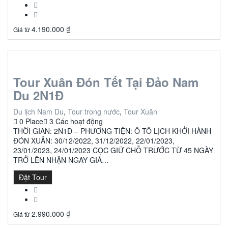
4.190.000
₫
Giá từ
Tour Xuân Đón Tết Tại Đảo Nam
Du 2N1Đ
Du lịch Nam Du
,
Tour trong nước
,
Tour Xuân
0 Place
3 Các hoạt động
THỜI GIAN: 2N1Đ – PHƯƠNG TIỆN: Ô TÔ LỊCH KHỞI HÀNH
ĐÓN XUÂN: 30/12/2022, 31/12/2022, 22/01/2023,
23/01/2023, 24/01/2023 CỌC GIỮ CHỖ TRƯỚC TỪ 45 NGÀY
TRỞ LÊN NHẬN NGAY GIÁ…
Đặt Tour
2.990.000
₫
Giá từ