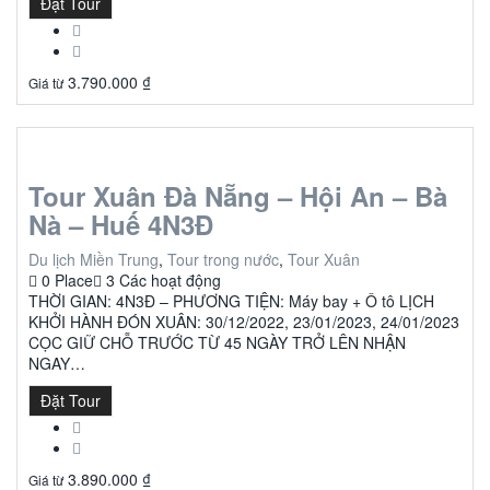
Đặt Tour
3.790.000
₫
Giá từ
Tour Xuân Đà Nẵng – Hội An – Bà
Nà – Huế 4N3Đ
Du lịch Miền Trung
,
Tour trong nước
,
Tour Xuân
0 Place
3 Các hoạt động
THỜI GIAN: 4N3Đ – PHƯƠNG TIỆN: Máy bay + Ô tô LỊCH
KHỞI HÀNH ĐÓN XUÂN: 30/12/2022, 23/01/2023, 24/01/2023
CỌC GIỮ CHỖ TRƯỚC TỪ 45 NGÀY TRỞ LÊN NHẬN
NGAY…
Đặt Tour
3.890.000
₫
Giá từ