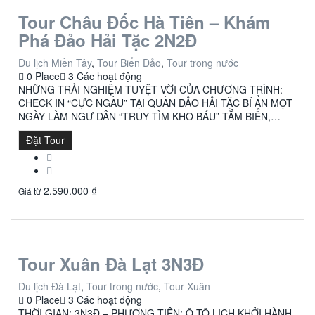
Tour Châu Đốc Hà Tiên – Khám
Phá Đảo Hải Tặc 2N2Đ
Du lịch Miền Tây
,
Tour Biển Đảo
,
Tour trong nước
0 Place
3 Các hoạt động
NHỮNG TRẢI NGHIỆM TUYỆT VỜI CỦA CHƯƠNG TRÌNH:
CHECK IN “CỰC NGẦU” TẠI QUẦN ĐẢO HẢI TẶC BÍ ẨN MỘT
NGÀY LÀM NGƯ DÂN “TRUY TÌM KHO BÁU” TẮM BIỂN,…
Đặt Tour
2.590.000
₫
Giá từ
Tour Xuân Đà Lạt 3N3Đ
Du lịch Đà Lạt
,
Tour trong nước
,
Tour Xuân
0 Place
3 Các hoạt động
THỜI GIAN: 3N3Đ – PHƯƠNG TIỆN: Ô TÔ LỊCH KHỞI HÀNH