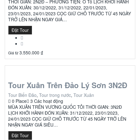
THỜI GIAN: 2N2Đ – PHƯƠNG TIỆN: Ô Tô LỊCH KHỞI HÀNH
ĐÓN XUÂN: 30/12/2022, 31/12/2022, 22/01/2023,
23/01/2023, 24/01/2023 CỌC GIỮ CHỖ TRƯỚC TỪ 45 NGÀY
TRỞ LÊN NHẬN NGAY GIÁ…
Đặt Tour
3.550.000
₫
Giá từ
Tour Xuân Trên Đảo Lý Sơn 3N2Đ
Tour Biển Đảo
,
Tour trong nước
,
Tour Xuân
0 Place
3 Các hoạt động
MÙA XUÂN TRÊN VƯƠNG QUỐC TỎI THỜI GIAN: 3N2Đ
LỊCH KHỞI HÀNH ĐÓN XUÂN: 31/12/2022, 23/01/2023,
24/01/2023 CỌC GIỮ CHỖ TRƯỚC TỪ 45 NGÀY TRỞ LÊN
NHẬN NGAY GIÁ SIÊU…
Đặt Tour