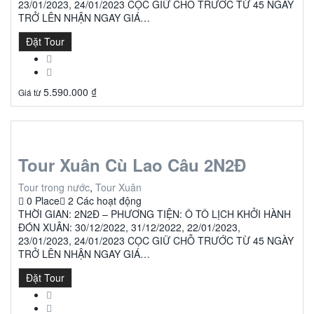
23/01/2023, 24/01/2023 CỌC GIỮ CHỖ TRƯỚC TỪ 45 NGÀY
TRỞ LÊN NHẬN NGAY GIÁ…
Đặt Tour
5.590.000
₫
Giá từ
Tour Xuân Cù Lao Câu 2N2Đ
Tour trong nước
,
Tour Xuân
0 Place
2 Các hoạt động
THỜI GIAN: 2N2Đ – PHƯƠNG TIỆN: Ô TÔ LỊCH KHỞI HÀNH
ĐÓN XUÂN: 30/12/2022, 31/12/2022, 22/01/2023,
23/01/2023, 24/01/2023 CỌC GIỮ CHỖ TRƯỚC TỪ 45 NGÀY
TRỞ LÊN NHẬN NGAY GIÁ…
Đặt Tour