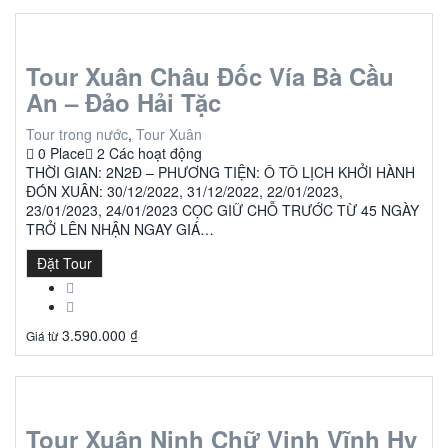
Tour Xuân Châu Đốc Vía Bà Cầu
An – Đảo Hải Tặc
Tour trong nước
,
Tour Xuân
0 Place
2 Các hoạt động
THỜI GIAN: 2N2Đ – PHƯƠNG TIỆN: Ô TÔ LỊCH KHỞI HÀNH
ĐÓN XUÂN: 30/12/2022, 31/12/2022, 22/01/2023,
23/01/2023, 24/01/2023 CỌC GIỮ CHỖ TRƯỚC TỪ 45 NGÀY
TRỞ LÊN NHẬN NGAY GIÁ…
Đặt Tour
3.590.000
₫
Giá từ
Tour Xuân Ninh Chữ Vịnh Vĩnh Hy