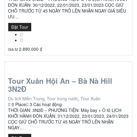
ĐÓN XUÂN: 30/12/2022, 22/01/2023, 23/01/2023 CỌC GIỮ
CHỖ TRƯỚC TỪ 45 NGÀY TRỞ LÊN NHẬN NGAY GIÁ SIÊU
ƯU…
Đặt Tour
2.890.000
₫
Giá từ
Tour Xuân Hội An – Bà Nà Hill
3N2Đ
Du lịch Miền Trung
,
Tour trong nước
,
Tour Xuân
0 Place
3 Các hoạt động
THỜI GIAN: 3N2Đ – PHƯƠNG TIỆN: Máy bay + Ô tô LỊCH
KHỞI HÀNH ĐÓN XUÂN: 31/12/2022, 23/01/2023, 24/01/2023
CỌC GIỮ CHỖ TRƯỚC TỪ 45 NGÀY TRỞ LÊN NHẬN
NGAY…