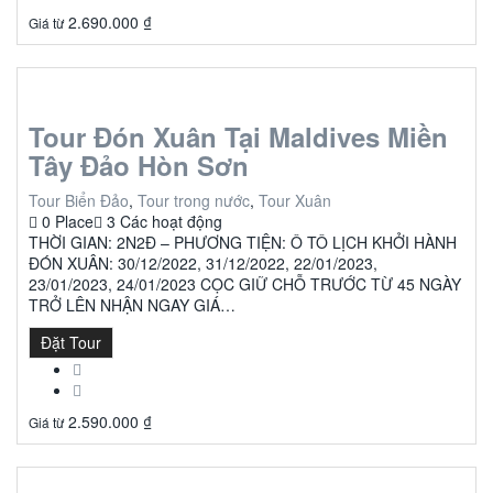
2.690.000
₫
Giá từ
Tour Đón Xuân Tại Maldives Miền
Tây Đảo Hòn Sơn
Tour Biển Đảo
,
Tour trong nước
,
Tour Xuân
0 Place
3 Các hoạt động
THỜI GIAN: 2N2Đ – PHƯƠNG TIỆN: Ô TÔ LỊCH KHỞI HÀNH
ĐÓN XUÂN: 30/12/2022, 31/12/2022, 22/01/2023,
23/01/2023, 24/01/2023 CỌC GIỮ CHỖ TRƯỚC TỪ 45 NGÀY
TRỞ LÊN NHẬN NGAY GIÁ…
Đặt Tour
2.590.000
₫
Giá từ