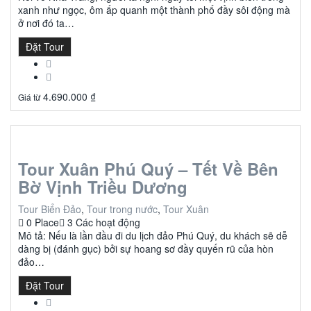
xanh như ngọc, ôm ấp quanh một thành phố đầy sôi động mà
ở nơi đó ta…
Đặt Tour
4.690.000
₫
Giá từ
Tour Xuân Phú Quý – Tết Về Bên
Bờ Vịnh Triều Dương
Tour Biển Đảo
,
Tour trong nước
,
Tour Xuân
0 Place
3 Các hoạt động
Mô tả: Nếu là lần đầu đi du lịch đảo Phú Quý, du khách sẽ dễ
dàng bị (đánh gục) bởi sự hoang sơ đầy quyến rũ của hòn
đảo…
Đặt Tour