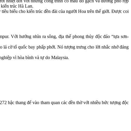
rời nhiệt đới với những công trình cổ màu đỏ gạch và đường phố rợp
kiến trúc Hà Lan.
y tiêu biểu cho kiến trúc đền đài của người Hoa trên thế giới. Được coi
mpur. Với hướng nhìn ra sông, địa thế phong thủy độc đáo “tựa sơn-
reo lá cờ tổ quốc bay phấp phới. Nó tượng trưng cho lời nhắc nhở đáng
ghiệp vì hòa bình và tự do Malaysia.
272 bậc thang để vào tham quan các đền thờ với nhiều bức tượng độc