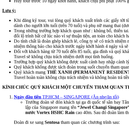
Huỷ tour trước 10 ngày khởi hành, khách chịu phí phạt 100% gi
Lưu ý:
Khi đăng ký tour, vui lòng quý khách xuất trình các giấy tời
dành cho người lớn tuổi (trên 70 tuổi) và phụ nữ mang thai (dướ
Trong những trường hợp khách quan như : khủng bố, thiên tai
đổi lộ trình bất cứ lúc nào vì sự thuận tiện, an toàn cho khách
Do tính chất là đoàn ghép khách lẻ, công ty sẽ có trách nhiệm 
nhiệm thông báo cho khách trước ngày khởi hành 4 ngày và sẽ t
Đối với khách hàng từ 70 tuổi đến 85 tuổi, gia đình và quý khác
Travel sẽ không chịu trách nhiệm dưới mọi tình huống.
Trường hợp quý khách không được xuất cảnh hay nhập cảnh lý do
Quý khách không được tách đoàn trong suốt chuyến tham quan
Quý khách mang
THẺ XANH (PERMANENT RESIDENT
Travel hoàn toàn không chịu trách nhiệm và không hoàn trả tiền
KÍNH CHÚC QUÝ KHÁCH MỘT CHUYẾN THAM QUAN TH
Ngày đầu tiên
TP.HCM – SINGAPORE (Ăn nhẹ/ăn tối)
Trưởng đoàn sẽ đón khách tại ga đi quốc tế sân bay Tâ
lập của Singapore mang tên
“Jewel Changi Singapore
nước Vortex HSHC Rain
cao 40m. Sau đó đoàn làm th
Đoàn đi xe sang
Sentosa
tham quan các chương trình sau: