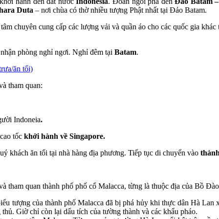
 khởi hành đến đất nước
Indonesia
. Đoàn ngồi phà đến
Đảo Batam 
hara Duta
– nơi chùa có thờ nhiều tượng Phật nhất tại Đảo Batam.
 tâm chuyên cung cấp các lượng vải và quần áo cho các quốc gia khác tr
 nhận phòng nghỉ ngơi. Nghỉ đêm tại
Batam
.
a/ăn tối)
và tham quan:
gười Indoneia
.
 cao tốc
khởi hành về Singapore.
ý khách ăn tối tại nhà hàng địa phương. Tiếp tục di chuyển vào
thàn
à tham quan thành phố phố cổ Malacca, từng là thuộc địa của Bồ Đào 
iểu tượng của thành phố Malacca đã bị phá hủy khi thực dân Hà Lan xâ
thủ. Giờ chỉ còn lại dấu tích của tường thành và các khẩu pháo.