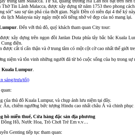
y trung tâm Malacca. Từ xa, quảng trường Hà Lan nổi bật trên nền t
à Thờ Tin Lành Malacca, được xây dựng từ năm 1753 theo phong cách 
ống sót” sau sự tàn phá của thời gian. Ngôi Đền có niên đại 4 thế kỷ nà
m du lịch Malaysia này ngày một nổi tiếng nhờ vẻ đẹp của nó mang lại.
 Lumpur
. Đến với thủ đô, quý khách tham quan City tour:
 được xây dựng trên ngọn đồi Janlan Duta phía tây bắc bắc Kuala Lu
o Cung điện.
được cắt tỉ cẩn thận và ở trung tâm có một cột cờ cao nhất thế giới t
g niệm và tôn vinh những người đã từ bỏ cuộc sống của họ trong sự n
i
Kuala Lumpur
.
ng/trưa/tối)
 quan:
g của thủ đô Kuala Lumpur, và chụp ảnh lưu niệm tại đây.
ốc Ấn, chiêm ngưỡng bức tượng Hindu cao nhất châu Á và chinh phục 
g hồ miễn thuế, Cửa hàng đặc sản địa phương
hư Đồng Hồ, Nước Hoa, Trò Chơi Trẻ Em v.v…
yên Genting tiếp tục tham quan: