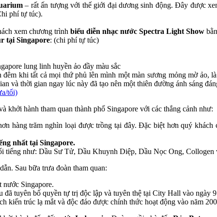
quarium
– rất ấn tượng với thế giới đại dương sinh động. Đây được xem
hi phí tự túc).
hách xem chương trình
biểu diễn nhạc nước Spectra Light Show
bằn
r tại Singapore
: (chi phí tự túc)
gapore lung linh huyền ảo đầy màu sắc
 đêm khi tất cả mọi thứ phủ lên mình một màn sương mỏng mờ ảo, là th
n và thời gian ngay lúc này đã tạo nên một thiên đường ánh sáng đáng 
/tối)
và khởi hành tham quan thành phố Singapore với các thắng cảnh như:
hơn hàng trăm nghìn loại được trồng tại đây. Đặc biệt hơn quý khác
ếng nhất tại Singapore.
nổi tiếng như: Dầu Sư Tử, Dầu Khuynh Diệp, Dầu Nọc Ong, Collogen
 dẫn. Sau bữa trưa đoàn tham quan:
t nước Singapore.
ã tuyên bố quyền tự trị độc lập và tuyên thệ tại City Hall vào ngày 9
h kiến trúc lạ mắt và độc đáo được chính thức hoạt động vào năm 2002