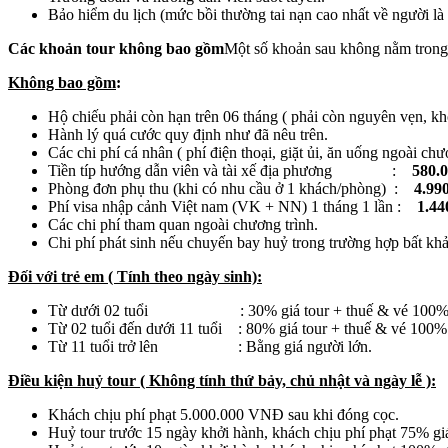
Bảo hiểm du lịch (mức bồi thường tai nạn cao nhất về người l
Các khoản tour không bao gồm
Một số khoản sau không nằm trong 
Không bao gồm
:
Hộ chiếu phải còn hạn trên 06 tháng ( phải còn nguyên vẹn, kh
Hành lý quá cước quy định như đã nêu trên.
Các chi phí cá nhân ( phí điện thoại, giặt ủi, ăn uống ngoài ch
Tiền típ hướng dẫn viên và tài xế địa phương :
580
.
Phòng đơn phụ thu (khi có nhu cầu ở 1 khách/phòng) :
4.99
Phí visa nhập cảnh Việt nam (VK + NN) 1 tháng 1 lần :
1.44
Các chi phí tham quan ngoài chương trình.
Chi phí phát sinh nếu chuyến bay huỷ trong trường hợp bất khả 
Đối với trẻ em ( Tính theo ngày sinh):
Từ dưới 02 tuổi : 30% giá tour + thuế & vé 100% ( n
Từ 02 tuổi đến dưới 11 tuổi : 80% giá tour + thuế & vé 100%
Từ 11 tuổi trở lên : Bằng giá người lớn.
Điều kiện huỷ tour ( Không tính thứ bảy, chủ nhật và ngày lễ ):
Khách chịu phí phạt 5.000.000 VNĐ sau khi đóng cọc.
Huỷ tour trước 15 ngày khởi hành, khách chịu phí phạt 75% giá