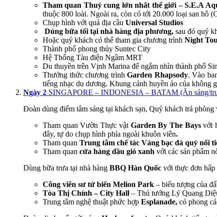
Tham quan
Thuỷ cung lớn nhất thế giới – S.E.A A
thuộc 800 loài. Ngoài ra, còn có tới 20.000 loại san hô (C
Chụp hình với quả địa cầu
Universal Studios
Dùng bữa tối tại nhà hàng địa phương,
sau đó quý k
Hoặc quý khách có thể tham gia chương trình
Night Tou
Thành phố phong thủy Suntec City
Hệ Thống Tàu điện Ngầm MRT
Du thuyền trên Vịnh Marina để ngắm nhìn thành phố Sin
Thưởng thức chương trình
Garden Rhapsody
. Vào ban
tiếng nhạc du dương. Khung cảnh huyền ảo của không gia
Ngày 2
SINGAPORE – INDONESIA – BATAM (Ăn sáng/trưa
Đoàn dùng điểm tâm sáng tại khách sạn, Quý khách trả phòng 
Tham quan Vườn Thực vật
Garden By The Bays
với 
đây, tự do chụp hình phía ngoài khuôn viên
.
Tham quan
Trung tâm chế tác Vàng bạc đá quý nổi ti
Tham quan
cửa hàng dầu gió xanh
với các sản phẩm 
Dùng bữa trưa tại nhà hàng
BBQ Hàn Quốc
với thực đơn hấp
Công viên sư tử biển Melion Park
– biểu tượng của đấ
Tòa Thị Chính – City Hall
– Thủ tướng Lý Quang Diệu đ
Trung tâm nghệ thuật phức hợp
Esplanade,
có phong các