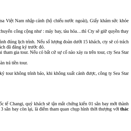
, Visa Việt Nam nhập cảnh (hộ chiếu nước ngoài), Giấy khám sức khỏe
 chuyển công cộng như : máy bay, tàu hỏa…thì Cty sẽ giữ quyền thay
ành đúng lịch trình. Nếu số lượng đoàn dưới 15 khách, cty sẽ có trách
ách đã đăng ký trước đó.
 tham gia tour. Nếu có bất cứ sự cố nào xảy ra trên tour, cty Sea Star
 trả tiền tour.
ý tour không trình báo, khi không xuất cảnh được, công ty Sea Star
ốc tế Changi, quý khách sẽ tận mắt chứng kiến 01 sân bay mới thành
i 3 sân bay còn lại, là điểm tham quan chụp hình thời thượng với
thác