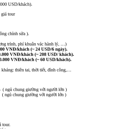
à 000 USD/khách).
giá tour
ông chỉnh sửa ).
ương trình, phí khuân vác hành lý, …)
000 VNĐ/khách (~ 24
USD/6
ngày)
.
0
.000 VNĐ/khách (~ 208
USD/ khách).
0.000 VNĐ/khách (~ 6
0 USD/khách).
kháng: thiên tai, thời tiết, đình công,…
gủ chung giường với người lớn )
 ( ngủ chung giường với người lớn )
 tour.