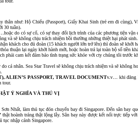
á tour.
 tùy thân như: Hộ Chiếu (Passport), Giấy Khai Sinh (trẻ em đi cùng)
i 30 tuần).
…hoặc do có sự cố, có sự thay đổi lịch trình của các phương tiện vận
 hàng và sẽ không chịu trách nhiệm bồi thường những thiệt hại phát sinh.
nhận khách cho đủ đoàn (15 khách người lớn trở lên) thì đoàn sẽ khởi h
hỏa thuận lại ngày khởi hành mới, hoặc hoàn trả lại toàn bộ số tiền kh
h phải cam kết đảm bảo tình trạng sức khỏe với cty chúng tôi trước khi
 cá nhân. Sea Star Travel sẽ không chịu trách nhiệm và sẽ không hoàn
.
), ALIEN’S PASSPORT, TRAVEL DOCUMENT
v.v… khi đăng k
 tour.
ẬT Ý NGHĨA VÀ THÚ VỊ
n Sơn Nhất, làm thủ tục đón chuyến bay đi Singapore. Đến sân bay qu
”
thật hoành tráng thật lộng lẫy. Sân bay này được kết nối trực tiếp vớ
ủ tục nhập cảnh Singapore.