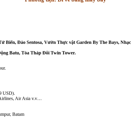
ử Biển, Đảo Sentosa, Vườn Thực vật Garden By The Bays, Nhạc
Động Batu, Tòa Tháp Đôi Twin Tower.
our.
49 USD).
Airlines, Air Asia v.v…
Lumpur, Batam