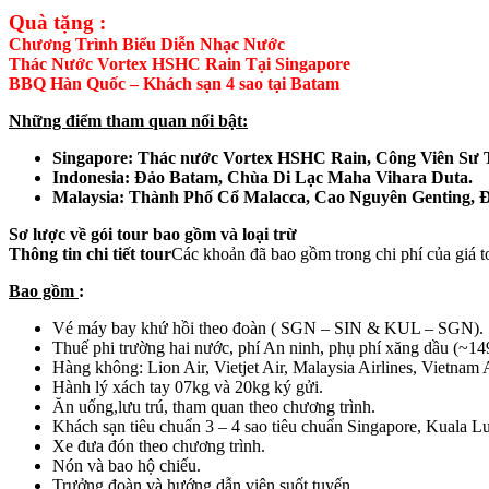
Quà tặng :
Chương Trình Biểu Diễn Nhạc Nước
Thác Nước Vortex HSHC Rain Tại Singapore
BBQ Hàn Quốc – Khách sạn 4 sao tại Batam
Những điểm tham quan nổi bật:
Singapore: Thác nước Vortex HSHC Rain, Công Viên Sư T
Indonesia: Đảo Batam, Chùa Di Lạc Maha Vihara Duta.
Malaysia: Thành Phố Cổ Malacca, Cao Nguyên Genting, 
Sơ lược về gói tour bao gồm và loại trừ
Thông tin chi tiết tour
Các khoản đã bao gồm trong chi phí của giá t
Bao gồm
:
Vé máy bay khứ hồi theo đoàn ( SGN – SIN & KUL – SGN).
Thuế phi trường hai nước, phí An ninh, phụ phí xăng dầu (~1
Hàng không: Lion Air, Vietjet Air, Malaysia Airlines, Vietnam 
Hành lý xách tay 07kg và 20kg ký gửi.
Ăn uống,lưu trú, tham quan theo chương trình.
Khách sạn tiêu chuẩn 3 – 4 sao tiêu chuẩn Singapore, Kuala 
Xe đưa đón theo chương trình.
Nón và bao hộ chiếu.
Trưởng đoàn và hướng dẫn viên suốt tuyến.