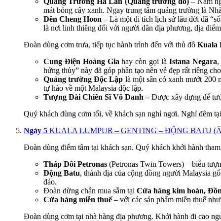
Quảng Trường Hà Lan (Quảng trường đỏ)
– Nằm nga
mát bóng cây xanh. Ngay trung tâm quảng trường là Nh
Đền Cheng Hoon –
Là một di tích lịch sử lâu đời đã “s
là nơi linh thiêng đối với người dân địa phương, địa điể
Đoàn dùng cơm trưa, tiếp tục hành trình đến với thủ đô
Kuala
Cung Điện Hoàng Gia
hay còn gọi là
Istana Negara
,
hứng thủy” này đã góp phần tạo nên vẻ đẹp rất riêng ch
Quảng trường Độc Lập
là một sân cỏ xanh mướt 200 m 
tự hào về một Malaysia độc lập.
Tượng Đài Chiến Sĩ Vô Danh –
Được xây dựng để tưởn
Quý khách dùng cơm tối, về khách sạn nghỉ ngơi. Nghỉ đêm tạ
Ngày 5
KUALA LUMPUR – GENTING – ĐỘNG BATU (Ăn sá
Đoàn dùng điểm tâm tại khách sạn. Quý khách khởi hành tham
Tháp Đôi Petronas
(Petronas Twin Towers) – biểu tượn
Động Batu
, thánh địa của cộng đồng người Malaysia g
đáo.
Đoàn dừng chân mua sắm tại
Cửa hàng kim hoàn, Đồn
Cửa hàng miễn thuế
– với các sản phẩm miễn thuế n
Đoàn dùng cơm tại nhà hàng địa phương. Khởi hành đi cao ngu