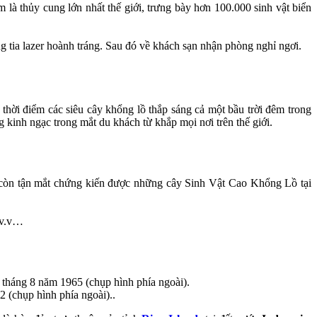
 là thủy cung lớn nhất thế giới, trưng bày hơn 100.000 sinh vật biển
g tia lazer hoành tráng. Sau đó về khách sạn nhận phòng nghỉ ngơi.
ời điểm các siêu cây khổng lồ thắp sáng cả một bầu trời đêm trong
kinh ngạc trong mắt du khách từ khắp mọi nơi trên thế giới.
h còn tận mắt chứng kiến được những cây Sinh Vật Cao Khổng Lồ tại
 v.v…
 tháng 8 năm 1965 (chụp hình phía ngoài).
 (chụp hình phía ngoài)..