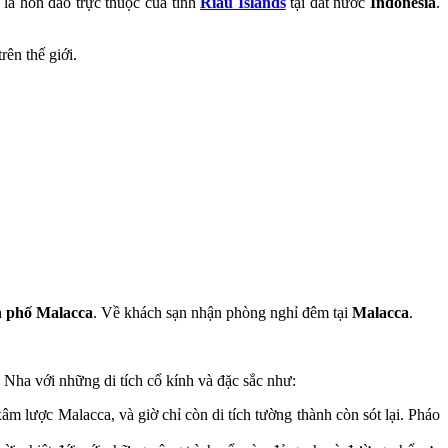
–
là hòn đảo trực thuộc của tỉnh
Riau Islands
tại đất nước
Indonesia
.
ên thế giới.
h phố Malacca
. Về khách sạn nhận phòng nghỉ đêm tại
Malacca
.
Nha với những di tích cổ kính và đặc sắc như:
m lược Malacca, và giờ chỉ còn di tích tường thành còn sót lại. Pháo