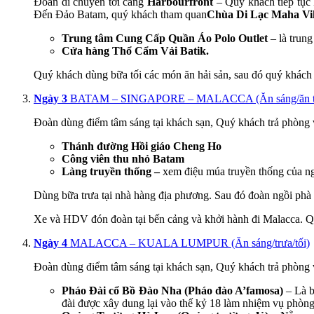
Đoàn di chuyển tới cảng
Harbourfront
– Quý khách tiếp tục
Đến Đảo Batam, quý khách tham quan
Chùa Di Lạc Maha Vi
Trung tâm Cung Cấp Quần Áo Polo Outlet
– là trung
Cửa hàng Thổ Cẩm Vải Batik.
Quý khách dùng bữa tối các món ăn hải sản, sau đó quý khách
Ngày 3
BATAM – SINGAPORE – MALACCA (Ăn sáng/ăn trư
Đoàn dùng điểm tâm sáng tại khách sạn, Quý khách trả phòng 
Thánh đường Hồi giáo Cheng Ho
Công viên thu nhỏ Batam
Làng truyền thống –
xem điệu múa truyền thống của n
Dùng bữa trưa tại nhà hàng địa phương. Sau đó đoàn ngồi phà
Xe và HDV đón đoàn tại bến cảng và khởi hành đi Malacca. Qu
Ngày 4
MALACCA – KUALA LUMPUR (Ăn sáng/trưa/tối)
Đoàn dùng điểm tâm sáng tại khách sạn, Quý khách trả phòng v
Pháo Đài cổ Bồ Đào Nha (Pháo đào A’famosa)
– Là b
đài được xây dung lại vào thế kỷ 18 làm nhiệm vụ phòng 