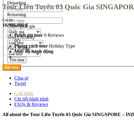
Departing
Tour Liên Tuyến 03 Quốc Gia SINGAP
Returning
Giá từ
10.990.000
₫
Chọn quốc gia
Đánh giá tour
0 Reviews
Select Activity
0/5
Phong cách tour
Holiday Type
Price Range
Mức độ hành động
Tìm tour
Đặt tour
Chia sẻ
Tweet
Giới thiệu
Chi tiết hành trình
FAQs & Reviews
All about the Tour Liên Tuyến 03 Quốc Gia SINGAPORE –