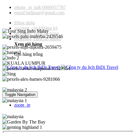
phone_in_talk
0906957787
email
biditour@gmail.com
Đăng nhập
account_circle
Đăng ký
shopping_cart
Giỏ hàng
shopping_cart
Giỏ hàng
0
Xem giỏ hàng
Giỏ hàng trống
Toggle Navigation
zoom_in