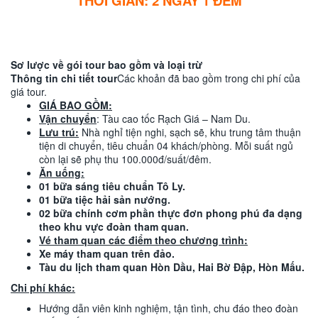
THỜI GIAN: 2 NGÀY 1 ĐÊM
Sơ lược về gói tour bao gồm và loại trừ
Thông tin chi tiết tour
Các khoản đã bao gồm trong chi phí của
giá tour.
GIÁ BAO GỒM:
Vận chuyển
: Tàu cao tốc Rạch Giá – Nam Du.
Lưu trú:
Nhà nghỉ tiện nghi, sạch sẽ, khu trung tâm thuận
tiện di chuyển, tiêu chuẩn 04 khách/phòng. Mỗi suất ngủ
còn lại sẽ phụ thu 100.000đ/suất/đêm.
Ăn uống:
01 bữa sáng tiêu chuẩn Tô Ly.
01 bữa tiệc hải sản nướng.
02 bữa chính cơm phần thực đơn phong phú đa dạng
theo khu vực đoàn tham quan.
Vé tham quan các điểm theo chương trình:
Xe máy tham quan trên đảo.
Tàu du lịch tham quan Hòn Dầu, Hai Bờ Đập, Hòn Mấu.
Chi phí khác:
Hướng dẫn viên kinh nghiệm, tận tình, chu đáo theo đoàn