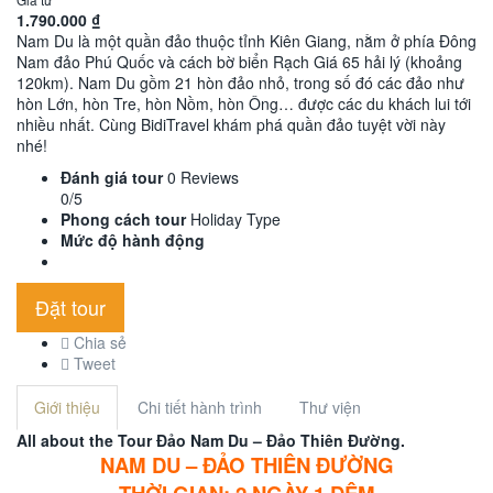
1.790.000
₫
Nam Du là một quần đảo thuộc tỉnh Kiên Giang, nằm ở phía Đông
Nam đảo Phú Quốc và cách bờ biển Rạch Giá 65 hải lý (khoảng
120km). Nam Du gồm 21 hòn đảo nhỏ, trong số đó các đảo như
hòn Lớn, hòn Tre, hòn Nồm, hòn Ông… được các du khách lui tới
nhiều nhất. Cùng BidiTravel khám phá quần đảo tuyệt vời này
nhé!
Đánh giá tour
0 Reviews
0/5
Phong cách tour
Holiday Type
Mức độ hành động
Đặt tour
Chia sẻ
Tweet
Giới thiệu
Chi tiết hành trình
Thư viện
All about the Tour Đảo Nam Du – Đảo Thiên Đường.
NAM DU – ĐẢO THIÊN ĐƯỜNG