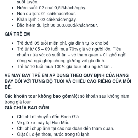
suốt tuyến.
Nước suối: 02 chai 0,5l/khách/ngày.
Nón du lịch: 01 cái/khách/tour.
Khăn lạnh : 02 cái/khách/ngày.
Bảo hiểm du lịch 30.000.000đ/khách/tour.
GIÁ TRẺ EM
Trẻ dưới 05 tuổi miễn phí, gia đình tự lo cho bé
Trẻ từ từ 05 – 09 tuổi mua 70% giá vé người lớn. Tiêu
chuẩn nửa vé: có suất ăn + vé tham quan + 01 ghế ngồi
riêng và ngủ ghép chung giường với gia đình.
Trẻ từ 10 tuổi mua 100% giá tour như người lớn .
VÉ MÁY BAY TRẺ EM ÁP DỤNG THEO QUY ĐỊNH CỦA HÃNG
BAY ĐỐI VỚI TỪNG ĐỘ TUỔI VÀ CHIỀU CAO RIÊNG CỦA MỖI
BÉ.
Các khoản tour không bao gồm
Một số khoản sau không nằm
trong giá tour
GIÁ
CHƯA
BAO GỒM
Chi phí di chuyển đến Rạch Giá
Vé giữ xe máy tại Hòn Mấu
Chi phí chụp ảnh tại các nơi đoàn đến tham quan.
Giặt ủi, điện thoại, nước trong tủ lạnh.