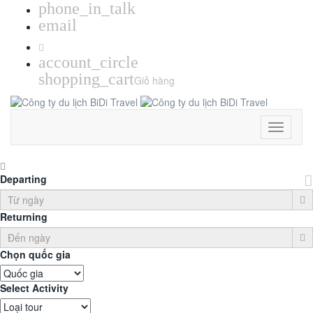
phone_in_talk
email
account_circle
shopping_cart
Giỏ hàng
Toggle
Navigati
Departing
Returning
Chọn quốc gia
Select Activity