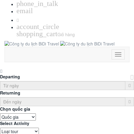
phone_in_talk
email
account_circle
shopping_cart
Giỏ hàng
Toggle
Navigati
Departing
Returning
Chọn quốc gia
Select Activity