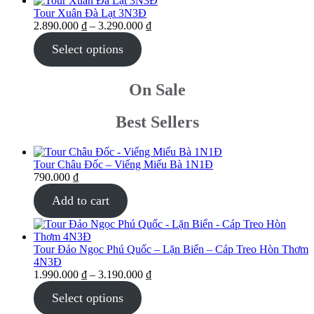
Tour Xuân Đà Lạt 3N3Đ
2.890.000
₫
–
3.290.000
₫
Select options
On Sale
Best Sellers
Tour Châu Đốc – Viếng Miếu Bà 1N1Đ
790.000
₫
Add to cart
Tour Đảo Ngọc Phú Quốc – Lặn Biển – Cáp Treo Hòn Thơm
4N3Đ
1.990.000
₫
–
3.190.000
₫
Select options