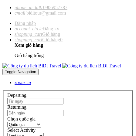
phone_in_talk
0906957787
email
biditour@gmail.com
Đăng nhập
account_circle
Đăng ký
shopping_cart
Giỏ hàng
shopping_cart
Giỏ hàng
0
Xem giỏ hàng
Giỏ hàng trống
Toggle Navigation
zoom_in
Departing
Returning
Chọn quốc gia
Select Activity