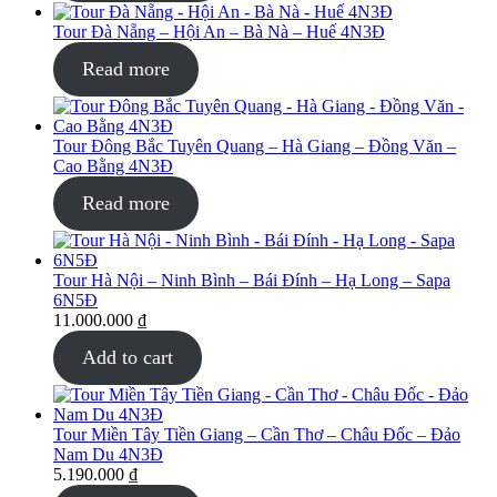
Tour Đà Nẵng – Hội An – Bà Nà – Huế 4N3Đ
Read more
Tour Đông Bắc Tuyên Quang – Hà Giang – Đồng Văn –
Cao Bằng 4N3Đ
Read more
Tour Hà Nội – Ninh Bình – Bái Đính – Hạ Long – Sapa
6N5Đ
11.000.000
₫
Add to cart
Tour Miền Tây Tiền Giang – Cần Thơ – Châu Đốc – Đảo
Nam Du 4N3Đ
5.190.000
₫