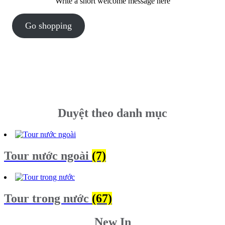
Write a short welcome message here
Go shopping
Duyệt theo danh mục
Tour nước ngoài
(7)
Tour trong nước
(67)
New In