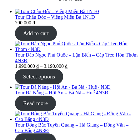
Tour Châu Đốc – Viếng Miếu Bà 1N1Đ
790.000
₫
Add to cart
Tour Đảo Ngọc Phú Quốc – Lặn Biển – Cáp Treo Hòn Thơm
4N3Đ
1.990.000
₫
–
3.190.000
₫
Select options
Tour Đà Nẵng – Hội An – Bà Nà – Huế 4N3Đ
Read more
Tour Đông Bắc Tuyên Quang – Hà Giang – Đồng Văn –
Cao Bằng 4N3Đ