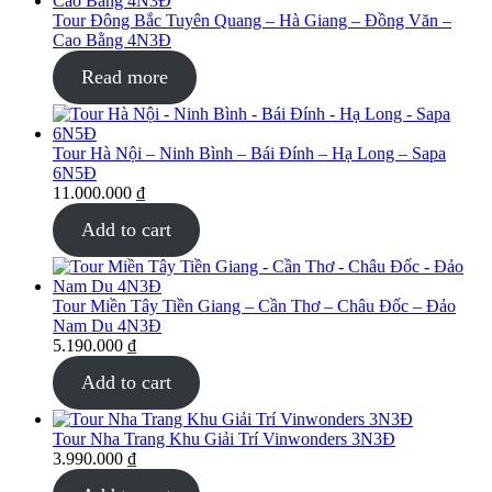
Tour Đông Bắc Tuyên Quang – Hà Giang – Đồng Văn –
Cao Bằng 4N3Đ
Read more
Tour Hà Nội – Ninh Bình – Bái Đính – Hạ Long – Sapa
6N5Đ
11.000.000
₫
Add to cart
Tour Miền Tây Tiền Giang – Cần Thơ – Châu Đốc – Đảo
Nam Du 4N3Đ
5.190.000
₫
Add to cart
Tour Nha Trang Khu Giải Trí Vinwonders 3N3Đ
3.990.000
₫