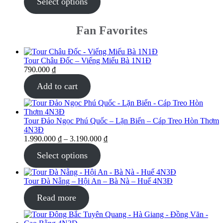
Select options
Fan Favorites
Tour Châu Đốc – Viếng Miếu Bà 1N1Đ
790.000
₫
Add to cart
Tour Đảo Ngọc Phú Quốc – Lặn Biển – Cáp Treo Hòn Thơm
4N3Đ
1.990.000
₫
–
3.190.000
₫
Select options
Tour Đà Nẵng – Hội An – Bà Nà – Huế 4N3Đ
Read more